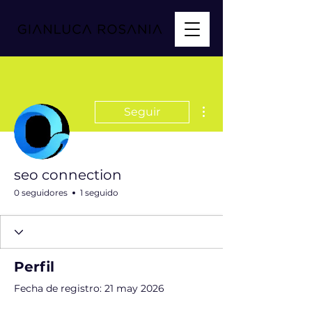
Más acciones
Seguir
seo connection
0 seguidores
1 seguido
Perfil
Fecha de registro: 21 may 2026