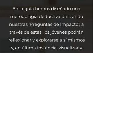
En la guía hemos diseñado una
metodología deductiva utilizando
nuestras ‘Preguntas de Impacto’; a
través de estas, los jóvenes podrán
reflexionar y explorarse a sí mismos
y, en última instancia, visualizar y
dirigir su futuro con una perspectiva
diferente. De esta manera pueden
determinar o deducir lo que
realmente quieren en base a sus
creencias, gustos, aspiraciones y
metas, y eventualmente establecer
un camino para realizarlo
Fórmula